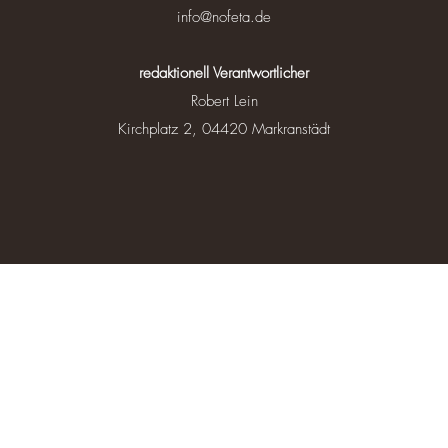
info@nofeta.de
redaktionell Verantwortlicher
Robert Lein
Kirchplatz 2, 04420 Markranstädt
Nofeta GmbH
Vielen Dank für Ihren Besuch.
Impressum
/
Datenschutz